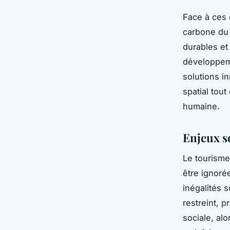
Face à ces 
carbone du 
durables et
développeme
solutions i
spatial tou
humaine.
Enjeux s
Le tourisme
être ignoré
inégalités 
restreint, p
sociale, al