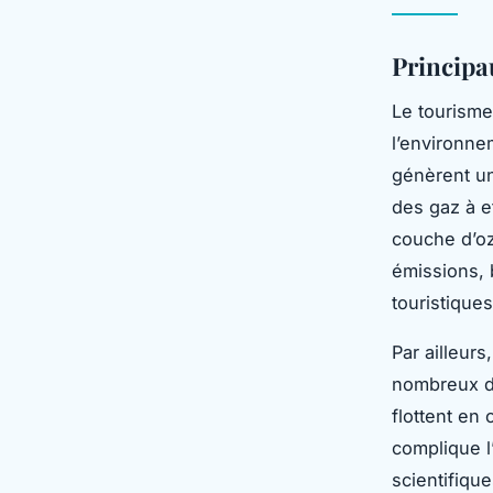
Principa
Le tourisme
l’environne
génèrent un
des gaz à ef
couche d’oz
émissions, 
touristiques
Par ailleur
nombreux dé
flottent en 
complique l’
scientifique