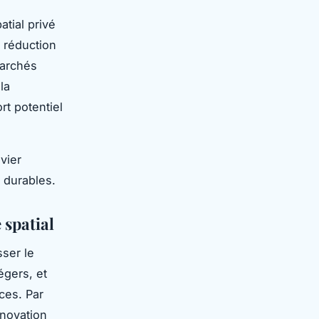
tial privé
 réduction
marchés
la
rt potentiel
vier
 durables.
 spatial
ser le
égers, et
ces. Par
nnovation