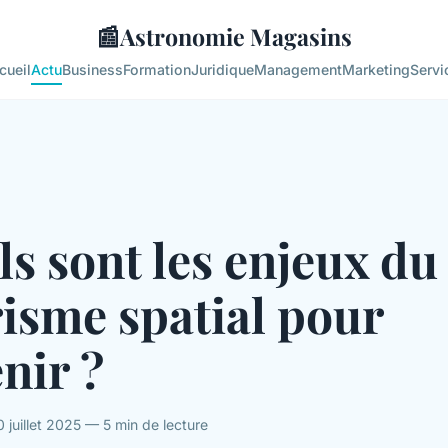
📰
Astronomie Magasins
cueil
Actu
Business
Formation
Juridique
Management
Marketing
Servi
s sont les enjeux du
isme spatial pour
enir ?
juillet 2025 — 5 min de lecture