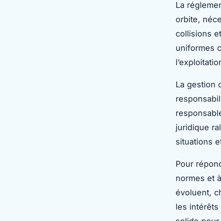
La réglemen
orbite, néc
collisions 
uniformes c
l’exploitat
La gestion 
responsabil
responsable 
juridique r
situations 
Pour répondr
normes et à
évoluent, c
les intérêt