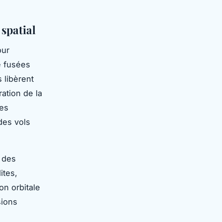
spatial
our
e fusées
 libèrent
ration de la
Ces
des vols
s des
ites,
on orbitale
sions