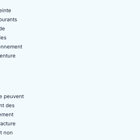
einte
burants
de
des
ironnement
venture
ne peuvent
ent des
mement
racture
t non