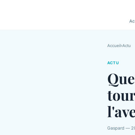
Ac
Accueil
›
Actu
ACTU
Quel
tour
l'av
Gaspard — 20 