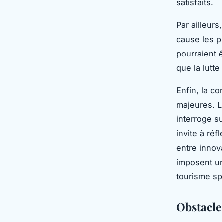
satisfaits.
Par ailleurs
cause les p
pourraient 
que la lutte
Enfin, la c
majeures. La
interroge s
invite à ré
entre innov
imposent u
tourisme spa
Obstacles