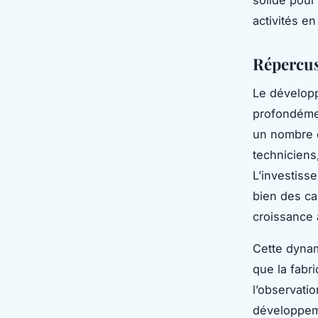
solide pour
activités en
Répercus
Le développ
profondéme
un nombre c
techniciens
L’investiss
bien des ca
croissance 
Cette dynam
que la fabr
l’observati
développem