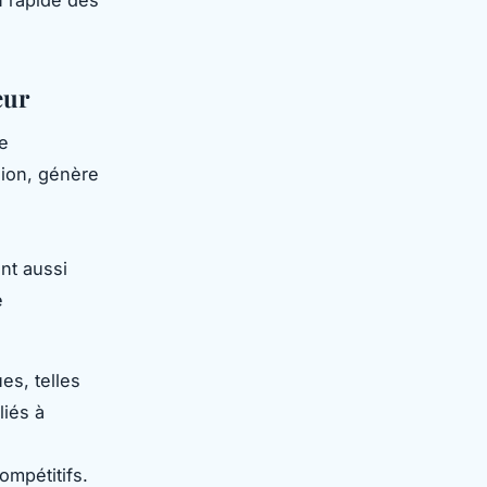
n rapide des
eur
e
ion, génère
nt aussi
e
es, telles
liés à
mpétitifs.