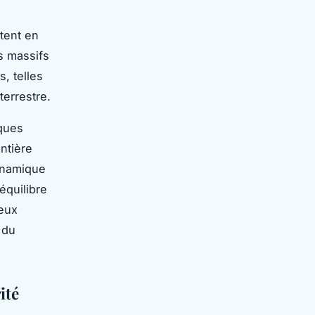
ttent en
s massifs
, telles
terrestre.
iques
entière
dynamique
équilibre
jeux
 du
ité