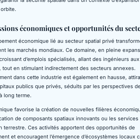
 garantir la sécurité spatiale dans un contexte d’expansio
 orbite.
sions économiques et opportunités du sect
ement économique lié au secteur spatial privé transform
nt les marchés mondiaux. Ce domaine, en pleine expans
roissant d’emplois spécialisés, allant des ingénieurs aux
, tout en stimulant indirectement des secteurs annexes.
ement dans cette industrie est également en hausse, attira
pitaux publics que privés, séduits par les perspectives d
à long terme.
ique favorise la création de nouvelles filières économiqu
ication de composants spatiaux innovants ou les services 
on terrestre. Ces activités apportent des opportunités de
ent et encouragent l’émergence d’écosystèmes locaux co