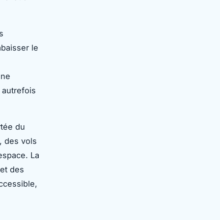
s
baisser le
une
autrefois
rtée du
, des vols
’espace. La
 et des
ccessible,